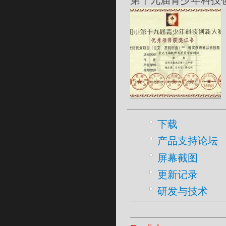
第十九届青少年科技
下载
产品支持论坛
屏幕截图
更新记录
研发与技术