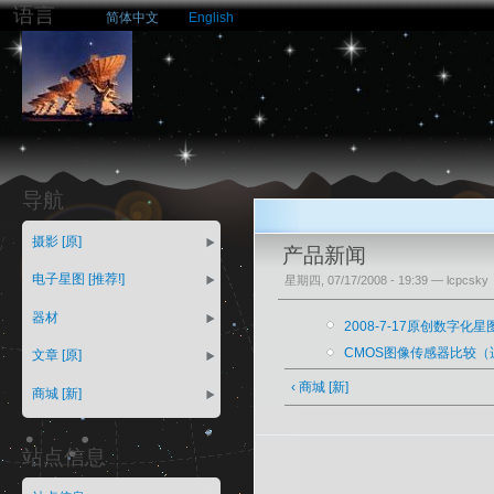
语言
简体中文
English
导航
摄影 [原]
产品新闻
电子星图 [推荐!]
星期四, 07/17/2008 - 19:39 — lcpcsky
器材
2008-7-17原创数字化
CMOS图像传感器比较
文章 [原]
‹ 商城 [新]
商城 [新]
站点信息