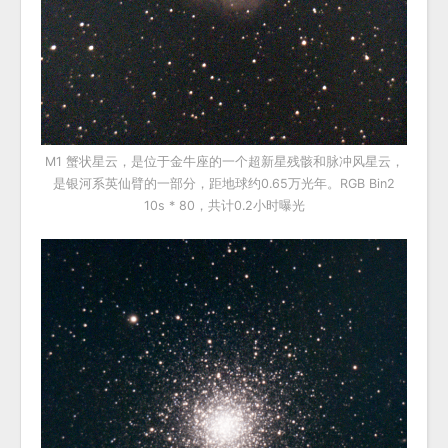
M1 蟹状星云，是位于金牛座的一个超新星残骸和脉冲风星云，
是银河系英仙臂的一部分，距地球约0.65万光年。RGB Bin2
10s * 80，共计0.2小时曝光