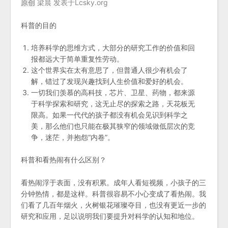
原创
梁晨 发表于Lcsky.org
科普的目的
培养科学的思维方式，大部分的研究工作的价值和回
报都远大于简单重复性劳动。
这个世界实在太有意思了，但普通人很少有机会了
解，错过了发现兴趣找到人生价值和爱好的机会。
一切我们羡慕的高科技，芯片、卫星、药物，都来源
于科学探索和研究，这无止尽的探索之路，天花板无
限高。如果一代代的孩子都没有机会见识到科学之
美，那么他们也只能在极其狭窄的领域做低层次的竞
争，迷茫，并抱怨“内卷”。
科普和看热闹有什么区别？
看热闹浮于表面，没有积累。成年人看短视频，小孩子的三
分钟热情，都是这样。科普很容易不小心变成了看热闹。我
们看了几百年烟火，火树银花璀璨夺目，也没有更近一步的
研究和应用，足以说明我们要提升对科学的认知和地位。