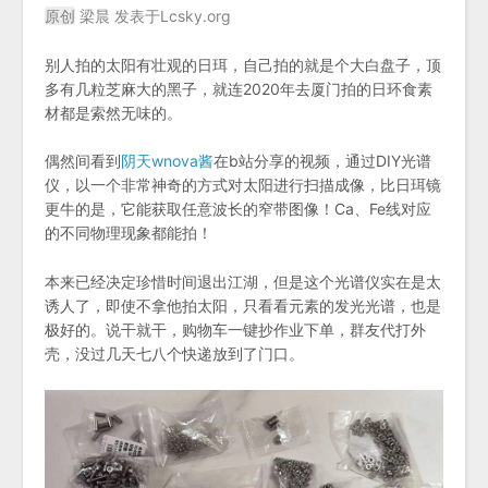
原创
梁晨 发表于Lcsky.org
别人拍的太阳有壮观的日珥，自己拍的就是个大白盘子，顶
多有几粒芝麻大的黑子，就连2020年去厦门拍的日环食素
材都是索然无味的。
偶然间看到
阴天wnova酱
在b站分享的视频，通过DIY光谱
仪，以一个非常神奇的方式对太阳进行扫描成像，比日珥镜
更牛的是，它能获取任意波长的窄带图像！Ca、Fe线对应
的不同物理现象都能拍！
本来已经决定珍惜时间退出江湖，但是这个光谱仪实在是太
诱人了，即使不拿他拍太阳，只看看元素的发光光谱，也是
极好的。说干就干，购物车一键抄作业下单，群友代打外
壳，没过几天七八个快递放到了门口。