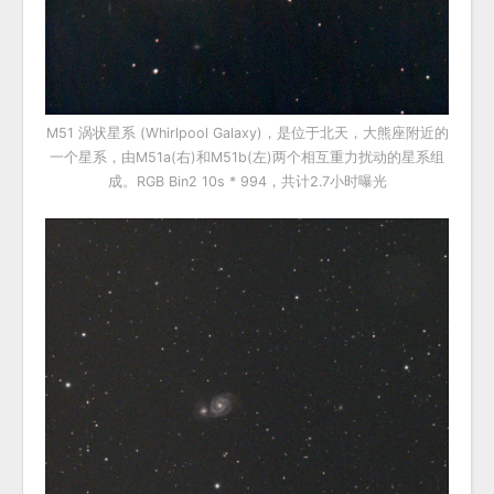
M51 涡状星系 (Whirlpool Galaxy)，是位于北天，大熊座附近的
一个星系，由M51a(右)和M51b(左)两个相互重力扰动的星系组
成。RGB Bin2 10s * 994，共计2.7小时曝光