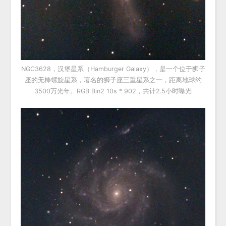
NGC3628，汉堡星系（Hamburger Galaxy），是一个位于狮子
座的无棒螺旋星系，著名的狮子座三重星系之一，距离地球约
3500万光年。RGB Bin2 10s * 902，共计2.5小时曝光