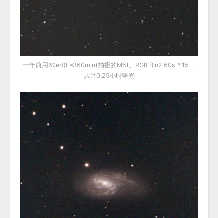
一年前用60ed(F=360mm)拍摄的M51。RGB Bin2 60s * 15，
共计0.25小时曝光